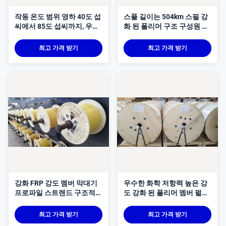
작동 온도 범위 영하 40도 섭
스풀 길이는 504km 스필 강
씨에서 85도 섭씨까지, 우수
화 된 폴리머 구조 구성원 쉽
한 내화학성을 갖도록 설계
게 설치 방법을 통합 건설 프
된 FRP 강도 부재 및 케이블
로세스를 보장
최고 가격 받기
최고 가격 받기
강도를 보장하는 파단 시
1.5% 연신율
강화 FRP 강도 멤버 막대기
우수한 화학 저항력 높은 강
프로파일 스트랜드 구조적
도 강화 된 폴리머 멤버 펄트
강화를 위해 파업에서 15%
루션 기술로 생산 산업용에
연장 제공
적합
최고 가격 받기
최고 가격 받기